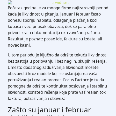
Početak godine je za mnoge firme najizazovniji period
kada je likvidnost u pitanju. Januar i februar često
donesu sporiju naplatu, odlaganja plaćanja kod
kupaca i veći pritisak obaveza, dok se paralelno
privodi kraju dokumentacija oko završnog računa.
Rezultat je poznat: posao ide, fakture su izdate, ali
novac kasni.
U tom periodu je ključno da održite tekuću likvidnost
bez zastoja u poslovanju i bez naglih, skupih rešenja.
Umesto dodatnog zaduživanja likvidnost možete
obezbediti kroz modele koji se oslanjaju na vaša
potraživanja i realan promet. Focus Factor+ je tu da
pomogne da održite kontinuitet poslovanja i stabilnu
likvidnost, koristeći rešenja koja prate vaš realan tok
faktura, potraživanja i obaveza.
Zašto su januar i februar