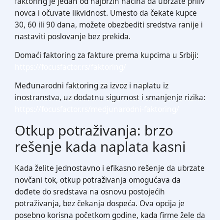
faktoring je jedan od najbržih načina da ubrzate priliv
novca i očuvate likvidnost. Umesto da čekate kupce
30, 60 ili 90 dana, možete obezbediti sredstva ranije i
nastaviti poslovanje bez prekida.
Domaći faktoring za fakture prema kupcima u Srbiji:
https://focusfactor.rs/faktoring/
Međunarodni faktoring za izvoz i naplatu iz
inostranstva, uz dodatnu sigurnost i smanjenje rizika:
https://focusfactor.rs/medjunarodni-faktoring/
Otkup potraživanja: brzo
rešenje kada naplata kasni
Kada želite jednostavno i efikasno rešenje da ubrzate
novčani tok, otkup potraživanja omogućava da
dođete do sredstava na osnovu postojećih
potraživanja, bez čekanja dospeća. Ova opcija je
posebno korisna početkom godine, kada firme žele da