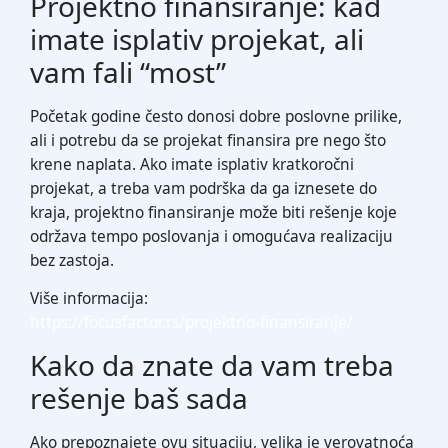
Projektno finansiranje: kad
imate isplativ projekat, ali
vam fali “most”
Početak godine često donosi dobre poslovne prilike,
ali i potrebu da se projekat finansira pre nego što
krene naplata. Ako imate isplativ kratkoročni
projekat, a treba vam podrška da ga iznesete do
kraja, projektno finansiranje može biti rešenje koje
održava tempo poslovanja i omogućava realizaciju
bez zastoja.
Više informacija:
https://focusfactor.rs/projektno-finansiranje/
Kako da znate da vam treba
rešenje baš sada
Ako prepoznajete ovu situaciju, velika je verovatnoća