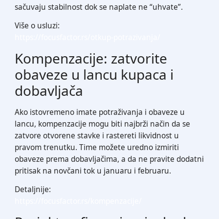
sačuvaju stabilnost dok se naplate ne “uhvate”.
Više o usluzi:
https://focusfactor.rs/otkup-potrazivanja/
Kompenzacije: zatvorite
obaveze u lancu kupaca i
dobavljača
Ako istovremeno imate potraživanja i obaveze u
lancu, kompenzacije mogu biti najbrži način da se
zatvore otvorene stavke i rastereti likvidnost u
pravom trenutku. Time možete uredno izmiriti
obaveze prema dobavljačima, a da ne pravite dodatni
pritisak na novčani tok u januaru i februaru.
Detaljnije:
https://focusfactor.rs/kompenzacije/