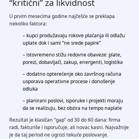
“kritični” za likvidnost
U prvim mesecima godine najčešće se preklapa
nekoliko faktora:
– kupci produžavaju rokove plaćanja ili odlažu
uplate dok i sami “ne srede papire”
– istovremeno stižu redovne obaveze: plate,
porezi, dobavljači, zakup, energenti, logistika
– dodatno opterećenje oko završnog računa
usporava operativne procese i donošenje
odluka
– planirani poslovi, isporuke i projekti moraju
da se realizuju, bez obzira na tempo naplate
Rezultat je klasičan “gap” od 30 do 60 dana: firma
radi, fakturiše i isporučuje, ali novac kasni. Najvažnije
je da taj period ne ugrozi tekuće poslovanje.