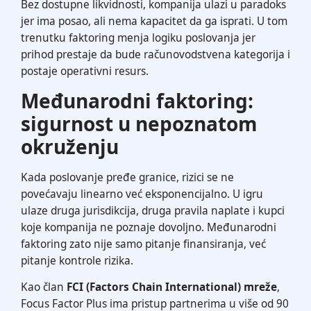
Bez dostupne likvidnosti, kompanija ulazi u paradoks
jer ima posao, ali nema kapacitet da ga isprati. U tom
trenutku faktoring menja logiku poslovanja jer
prihod prestaje da bude računovodstvena kategorija i
postaje operativni resurs.
Međunarodni faktoring:
sigurnost u nepoznatom
okruženju
Kada poslovanje pređe granice, rizici se ne
povećavaju linearno već eksponencijalno. U igru
ulaze druga jurisdikcija, druga pravila naplate i kupci
koje kompanija ne poznaje dovoljno. Međunarodni
faktoring zato nije samo pitanje finansiranja, već
pitanje kontrole rizika.
Kao član
FCI (Factors Chain International) mreže
,
Focus Factor Plus ima pristup partnerima u više od 90