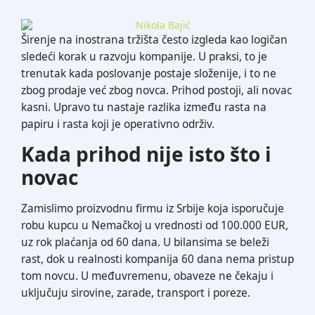
Širenje na inostrana tržišta često izgleda kao logičan
sledeći korak u razvoju kompanije. U praksi, to je
trenutak kada poslovanje postaje složenije, i to ne
zbog prodaje već zbog novca. Prihod postoji, ali novac
kasni. Upravo tu nastaje razlika između rasta na
papiru i rasta koji je operativno održiv.
Kada prihod nije isto što i
novac
Zamislimo proizvodnu firmu iz Srbije koja isporučuje
robu kupcu u Nemačkoj u vrednosti od 100.000 EUR,
uz rok plaćanja od 60 dana. U bilansima se beleži
rast, dok u realnosti kompanija 60 dana nema pristup
tom novcu. U međuvremenu, obaveze ne čekaju i
uključuju sirovine, zarade, transport i poreze.