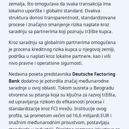
zemalja, što omogućava da svaka transakcija ima
lokalno uporište i globalni standard. Ovakva
struktura donosi transparentnost, standardizovane
procese i značajno smanjenje rizika naplate kroz
saradnju sa partnerima koji poznaju tržište kupca.
Kroz saradnju sa globalnim partnerima omogućena
je procena kreditnog rizika kupca u njegovoj zemlji,
podrška u naplati kroz lokalne partnere, kao i viši
nivo pravne i operativne sigurnosti.
Nedavna poseta predstavnika
Deutsche Factoring
Bank
dodatno je potvrdila značaj međunarodne
saradnje u ovoj oblasti. Tokom susreta u Beogradu
otvorena su pitanja koja su ključna za razvoj tržišta,
od upravljanja rizikom do efikasnosti procesa i
standardizacije kroz FCI mrežu. Institucije ovog
profila, sa prometom većim od 16,6 milijardi EUR i
snažnim međunarodnim prisustvom, postavljaju