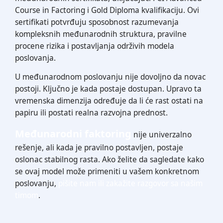
Course in Factoring i Gold Diploma kvalifikaciju. Ovi
sertifikati potvrđuju sposobnost razumevanja
kompleksnih međunarodnih struktura, pravilne
procene rizika i postavljanja održivih modela
poslovanja.
U međunarodnom poslovanju nije dovoljno da novac
postoji. Ključno je kada postaje dostupan. Upravo ta
vremenska dimenzija određuje da li će rast ostati na
papiru ili postati realna razvojna prednost.
Međunarodni faktoring
nije univerzalno
rešenje, ali kada je pravilno postavljen, postaje
oslonac stabilnog rasta. Ako želite da sagledate kako
se ovaj model može primeniti u vašem konkretnom
poslovanju,
pišite nam ili zakažite razgovor sa našim
timom
.