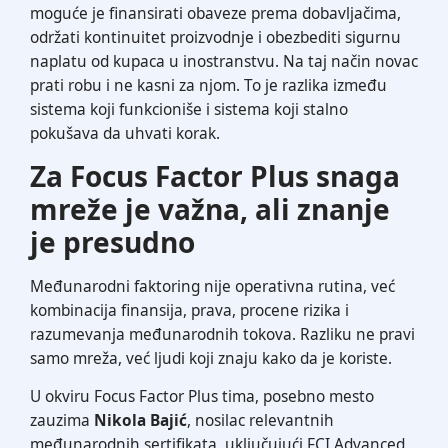
moguće je finansirati obaveze prema dobavljačima,
održati kontinuitet proizvodnje i obezbediti sigurnu
naplatu od kupaca u inostranstvu. Na taj način novac
prati robu i ne kasni za njom. To je razlika između
sistema koji funkcioniše i sistema koji stalno
pokušava da uhvati korak.
Za Focus Factor Plus snaga
mreže je važna, ali znanje
je presudno
Međunarodni faktoring nije operativna rutina, već
kombinacija finansija, prava, procene rizika i
razumevanja međunarodnih tokova. Razliku ne pravi
samo mreža, već ljudi koji znaju kako da je koriste.
U okviru Focus Factor Plus tima, posebno mesto
zauzima
Nikola Bajić
, nosilac relevantnih
međunarodnih sertifikata, uključujući FCI Advanced