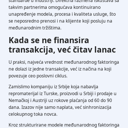
standarde u industriji. Direktna razmena iskustava sa
takvim partnerima omogućava kontinuirano
unapređenje modela, procesa i kvaliteta usluge, što
se neposredno prenosi i na klijente koji posluju na
međunarodnim tržištima.
Kada se ne finansira
transakcija, već čitav lanac
U praksi, najveća vrednost međunarodnog faktoringa
ne dolazi iz jedne transakcije, već iz načina na koji
povezuje ceo poslovni ciklus.
Zamislimo kompaniju iz Srbije koja nabavlja
repromaterijal iz Turske, proizvodi u Srbiji i prodaje u
Nemačkoj i Austriji uz rokove plaćanja od 60 do 90
dana. Izazov nije samo naplata, već sinhronizacija
celokupnog toka novca.
Kroz strukturirane modele međunarodnog faktoringa