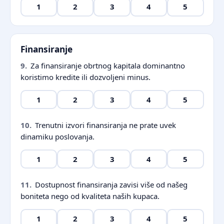
1
2
3
4
5
Finansiranje
9.
Za finansiranje obrtnog kapitala dominantno
koristimo kredite ili dozvoljeni minus.
1
2
3
4
5
10.
Trenutni izvori finansiranja ne prate uvek
dinamiku poslovanja.
1
2
3
4
5
11.
Dostupnost finansiranja zavisi više od našeg
boniteta nego od kvaliteta naših kupaca.
1
2
3
4
5