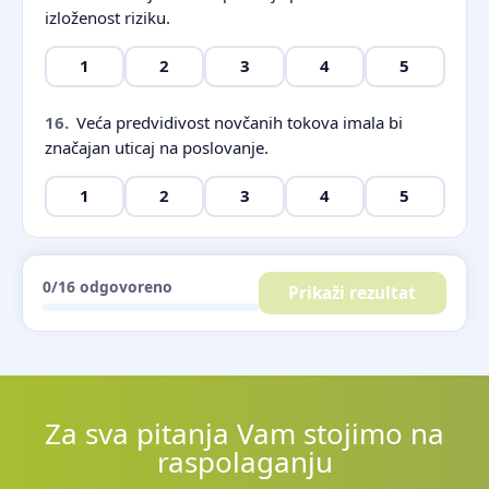
izloženost riziku.
1
2
3
4
5
16.
Veća predvidivost novčanih tokova imala bi
značajan uticaj na poslovanje.
1
2
3
4
5
0
/16 odgovoreno
Prikaži rezultat
Za sva pitanja Vam stojimo na
raspolaganju