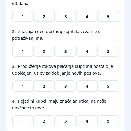
60 dana.
1
2
3
4
5
2.
Značajan deo obrtnog kapitala vezan je u
potraživanjima.
1
2
3
4
5
3.
Produženje rokova plaćanja kupcima postalo je
uobičajeni uslov za dobijanje novih poslova.
1
2
3
4
5
4.
Pojedini kupci imaju značajan uticaj na naše
novčane tokove.
1
2
3
4
5