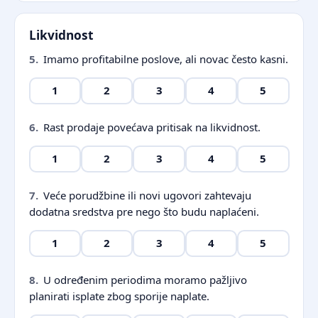
Likvidnost
5.
Imamo profitabilne poslove, ali novac često kasni.
1
2
3
4
5
6.
Rast prodaje povećava pritisak na likvidnost.
1
2
3
4
5
7.
Veće porudžbine ili novi ugovori zahtevaju
dodatna sredstva pre nego što budu naplaćeni.
1
2
3
4
5
8.
U određenim periodima moramo pažljivo
planirati isplate zbog sporije naplate.