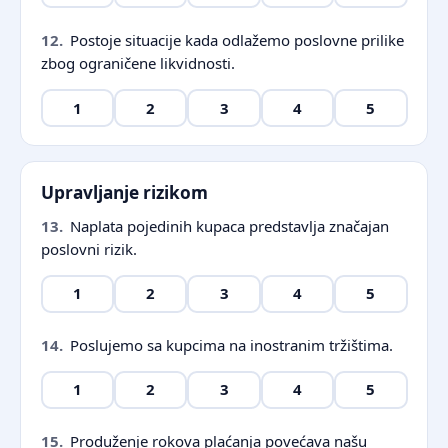
12.
Postoje situacije kada odlažemo poslovne prilike
zbog ograničene likvidnosti.
1
2
3
4
5
Upravljanje rizikom
13.
Naplata pojedinih kupaca predstavlja značajan
poslovni rizik.
1
2
3
4
5
14.
Poslujemo sa kupcima na inostranim tržištima.
1
2
3
4
5
15.
Produženje rokova plaćanja povećava našu