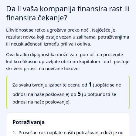
Da li vaša kompanija finansira rast ili
finansira čekanje?
Likvidnost se retko ugrožava preko noći. Najčešće je
rezultat novca koji ostaje vezan u zalihama, potraživanjima
ili neusklađenosti između priliva i odliva.
Ova kratka dijagnostika može vam pomoći da procenite
koliko efikasno upravljate obrtnim kapitalom i da li postoje
skriveni pritisci na novčane tokove.
1
Za svaku tvrdnju izaberite ocenu od
(uopšte se ne
5
odnosi na naše poslovanje) do
(u potpunosti se
odnosi na naše poslovanje).
Potraživanja
1.
Prosečan rok naplate naših potraživanja duži je od